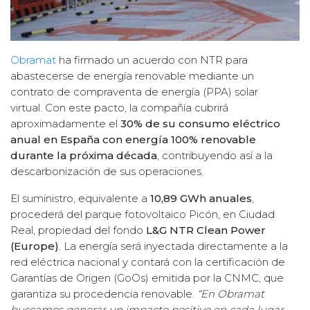
Obramat
ha firmado un acuerdo con NTR para
abastecerse de energía renovable mediante un
contrato de compraventa de energía (PPA) solar
virtual. Con este pacto, la compañía cubrirá
aproximadamente el
30% de su consumo eléctrico
anual en España con energía 100% renovable
durante la próxima década
, contribuyendo así a la
descarbonización de sus operaciones.
El suministro, equivalente a
10,89 GWh anuales
,
procederá del parque fotovoltaico Picón, en Ciudad
Real, propiedad del fondo
L&G NTR Clean Power
(Europe)
. La energía será inyectada directamente a la
red eléctrica nacional y contará con la certificación de
Garantías de Origen (GoOs) emitida por la CNMC, que
garantiza su procedencia renovable.
“En Obramat
buscamos generar un impacto positivo en cada lugar