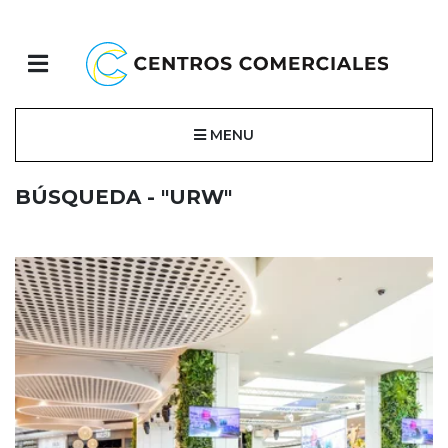
MENU
BÚSQUEDA - "URW"