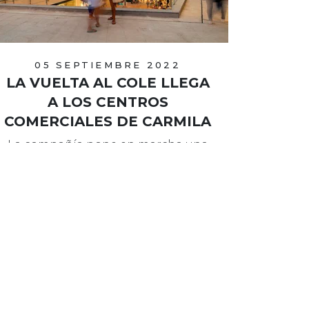
05 SEPTIEMBRE 2022
LA VUELTA AL COLE LLEGA
A LOS CENTROS
COMERCIALES DE CARMILA
La compañía pone en marcha una
serie de promociones, sorteos y
acciones especiales para animar el
regreso a la rutina.