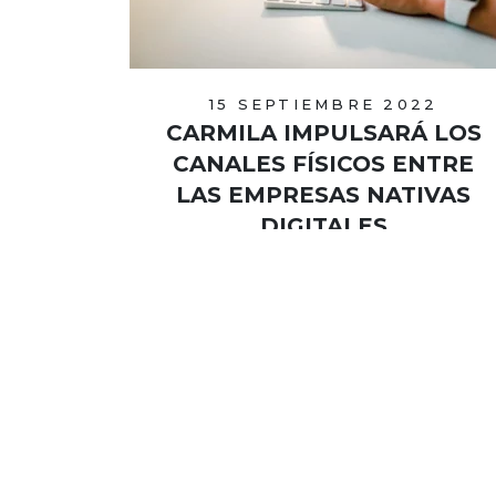
15 SEPTIEMBRE 2022
CARMILA IMPULSARÁ LOS
CANALES FÍSICOS ENTRE
LAS EMPRESAS NATIVAS
DIGITALES
En colaboración con EGI Group,
premiará los mejores proyectos de
esas compañías en los DNVB Awards
by Carmila.