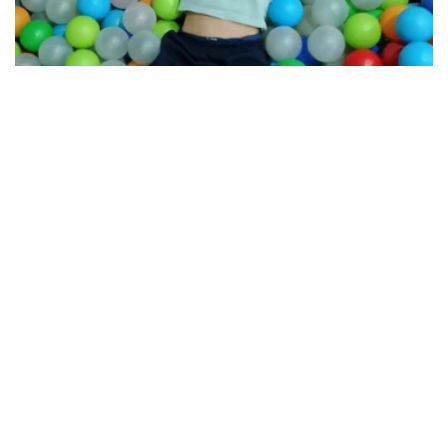
07 OCTUBRE 2022
JORNADA DE OCIO INCLUSIVO EN LOS
CENTROS ILUSIONA
Niños y niñas de entre 4 y 12 años han
disfrutado a lo grande en los parques
infantiles de los centros Ilusiona.