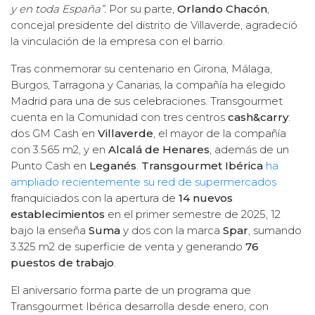
y en toda España”.
Por su parte,
Orlando Chacón
,
concejal presidente del distrito de Villaverde, agradeció
la vinculación de la empresa con el barrio.
Tras conmemorar su centenario en Girona, Málaga,
Burgos, Tarragona y Canarias, la compañía ha elegido
Madrid para una de sus celebraciones. Transgourmet
cuenta en la Comunidad con tres centros
cash&carry
:
dos GM Cash en
Villaverde
, el mayor de la compañía
con 3.565 m2, y en
Alcalá de Henares
, además de un
Punto Cash en
Leganés
.
Transgourmet Ibérica
ha
ampliado recientemente su red de supermercados
franquiciados con la apertura de
14 nuevos
establecimientos
en el primer semestre de 2025, 12
bajo la enseña
Suma
y dos con la marca
Spar
, sumando
3.325 m2 de superficie de venta y generando
76
puestos de trabajo
.
El aniversario forma parte de un programa que
Transgourmet Ibérica desarrolla desde enero, con