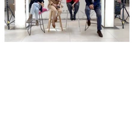
05 JUNIO 2023
COMUNIDAD
GRAN VÍA DE VIGO PRESENTA EL I
DESAFÍO TOQUES PRO TOUR CON
CARÁCTER SOLIDARIO
La fase clasificatoria se celebrará durante los
días 7, 8 y 9 de junio, la gran final será el 10 de
junio y el primer premio será una Plays…