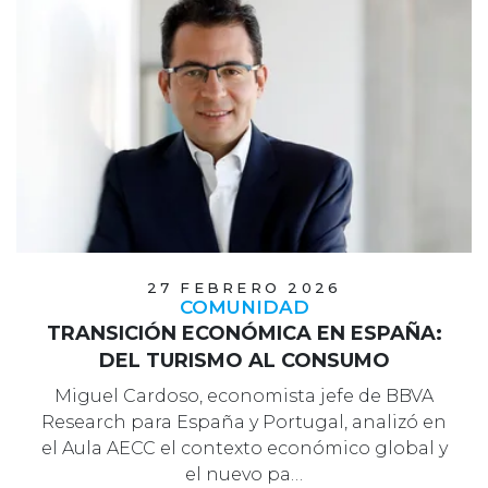
27 FEBRERO 2026
COMUNIDAD
TRANSICIÓN ECONÓMICA EN ESPAÑA:
DEL TURISMO AL CONSUMO
Miguel Cardoso, economista jefe de BBVA
Research para España y Portugal, analizó en
el Aula AECC el contexto económico global y
el nuevo pa…