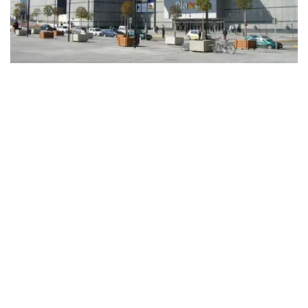
16 MAYO 2023
MARCAS
NAUTALIA ATERRIZA EN EL CENTRO
COMERCIAL PLAZA DE LA ESTACIÓN
La agencia de viajes ha elegido el centro
para reforzar su posicionamiento en el
municipio de Fuenlabrada, con un local de
80 metros cuadra…