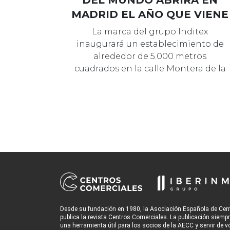
DEL MUNDO ABRIRÁ EN
MADRID EL AÑO QUE VIENE
La marca del grupo Inditex
inaugurará un establecimiento de
alrededor de 5.000 metros
cuadrados en la calle Montera de la
capital.
Desde su fundación en 1980, la Asociación Española de Cen
publica la revista Centros Comerciales. La publicación siemp
una herramienta útil para los socios de la AECC y servir de v