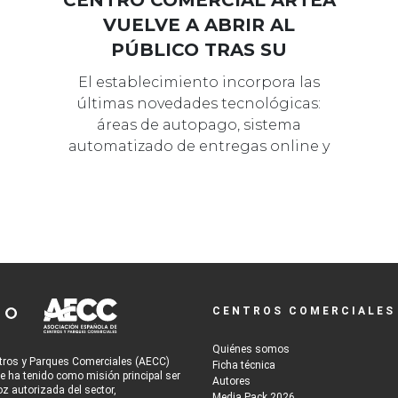
CENTRO COMERCIAL ARTEA
VUELVE A ABRIR AL
PÚBLICO TRAS SU
REFORMA
El establecimiento incorpora las
últimas novedades tecnológicas:
áreas de autopago, sistema
automatizado de entregas online y
reserva de pr…
CENTROS COMERCIALES
Quiénes somos
tros y Parques Comerciales (AECC)
Ficha técnica
re ha tenido como misión principal ser
Autores
oz autorizada del sector,
Media Pack 2026