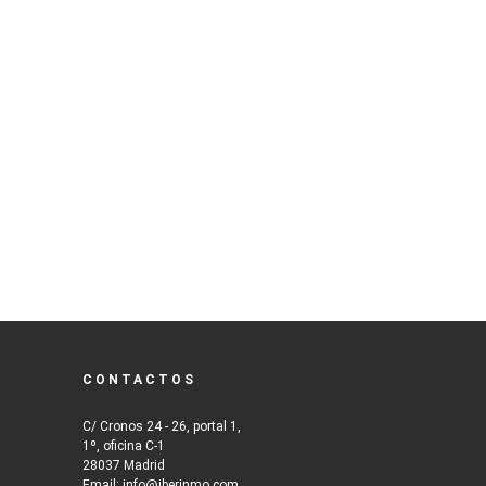
CONTACTOS
C/ Cronos 24 - 26, portal 1,
1º, oficina C-1
28037 Madrid
Email: info@iberinmo.com