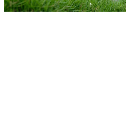
11 OCTUBRE 2023
COMUNIDAD
EL SAFARI URBANO DE POKÉMON GO
LLEGA A LOS CENTROS WESTFIELD DE
BARCELONA
Los próximos 13 y 14 de octubre, los amantes
de Pokémon podrán disfrutar de una
aventura por la ciudad de Barcelona, con dos
paradas en los…