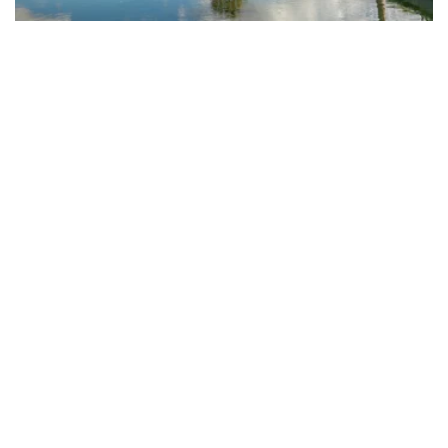
25 MARZO 2026
INVERSIONES
CALE STREET TOMA EL CONTROL DE
OASIZ MADRID
El fondo británico, principal acreedor del
complejo, se adjudica el activo por 140,3
millones de euros.