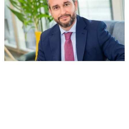
20 DICIEMBRE 2022
“LA INVERSIÓN EN CENTROS
COMERCIALES VOLVERÁ A TENER
FUERZA”
Pablo Párraga, head of property
management de BNP Paribas RE, asegura
que hay motivos para ser optimistas en lo
que se refiere a la inversi…